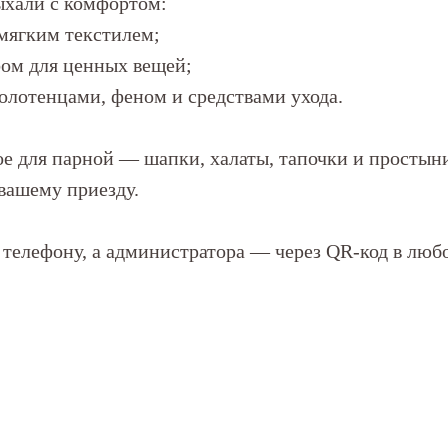
ыхали с комфортом:
мягким текстилем;
фом для ценных вещей;
полотенцами, феном и средствами ухода.
е для парной — шапки, халаты, тапочки и простын
вашему приезду.
телефону, а администратора — через QR-код в лю