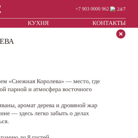
С
+7 903 0000 962
КУХНЯ
КОНТАКТЫ
ЕВА
рем «Снежная Королева» — место, где
кой парной и атмосфера восточного
иваны, аромат дерева и дровяной жар
ние — здесь легко забыть о делах
ься.
панию до 8 гостей.