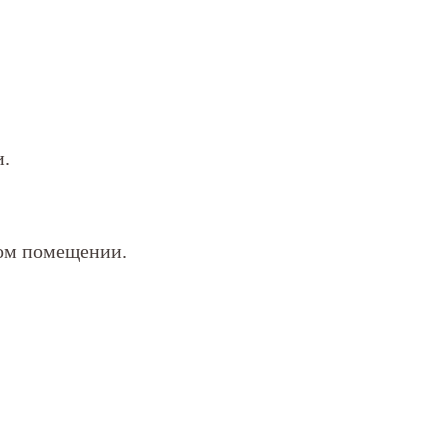
и.
бом помещении.