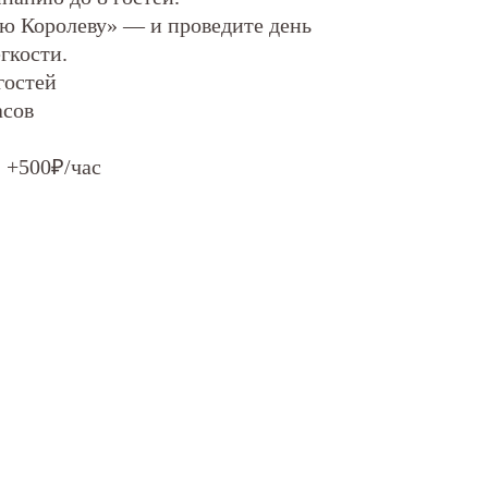
ю Королеву» — и проведите день
гкости.
гостей
асов
 +500₽/час